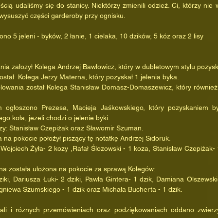
cią udaliśmy się do stanicy. Niektórzy zmienili odzież. Ci, którzy nie 
 wysuszyć części garderoby przy ognisku.
pokocie ułożono 5 jeleni - byków, 2 łanie, 1 cielaka, 10 dzików, 5 kóz oraz 2 lisy
polowania założył Kolega Andrzej Bawłowicz, który w dubletowym stylu pozyska
   Wicekrólem został  Kolega Jerzy Materna, który pozyskał 1 jelenia byka. 
o koła, jeżeli chodzi o jelenie byki.
 Koledzy: Stanisław Czepiżak oraz Sławomir Szuman.
nego cielaka na pokocie położył piszący tę notatkę Andrzej Sidoruk.
wierzyna czarna została ułożona na pokocie za sprawą Kolegów:
ki, Dariusza Łuki- 2 dziki, Pawła Gintera- 1 dzik, Damiana Olszewskie
igniewa Szumskiego - 1 dzik oraz Michała Bucherta - 1 dzik.