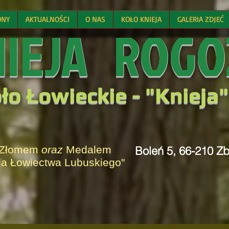
ONY
AKTUALNOŚCI
O NAS
KOŁO KNIEJA
GALERIA ZDJEĆ
NIEJA ROGO
ło Łowieckie -
"
Knieja"
 Złomem
oraz
Medalem
Boleń 5, 66-210 Z
la Łowiectwa Lubuskiego"