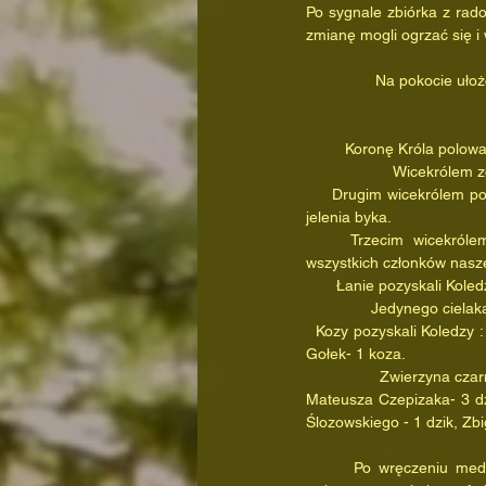
Po sygnale zbiórka z radoś
zmianę mogli ogrzać się i
                Na 
         Koronę Króla 
                 
     Drugim wicekrólem polowania został Kolega Stanisław Domasz-Domaszewicz, który również położył na  pokot 1 
jelenia byka. 
     Trzecim wicekrólem ogłoszono Prezesa, Macieja Jaśkowskiego, który pozyskaniem byka uratował honor 
wszystkich członków naszeg
       Łanie pozyskali
               Jedy
  Kozy pozyskali Koledzy : Wojciech Żyła- 2 kozy ,Rafał Ślozowski - 1 koza, Stanisław Czepiżak- 1 koza oraz Tomasz 
Gołek- 1 koza.
                 Z
Mateusza Czepizaka- 3 dzi
Ślozowskiego - 1 dzik, Zb
      Po wręczeniu medali i różnych przemówieniach oraz podziękowaniach oddano zwierzynie hołd, po czym 