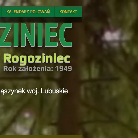
KALENDARZ POLOWAŃ
KONTAKT
ZINIEC
 Rogoziniec
R
ok założenia: 194
9
bąszynek woj. Lubuskie