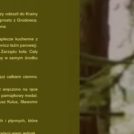
prosto z Grodowca. 
ona.
ócz łaźni parowej). 
Zarządu koła. Cały 
ony w samym środku 
w pamiątkowy medal. 
usz Kulus, Sławomir 
lacji wiem jednak , 