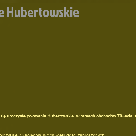
e Hubertowskie
 się uroczyste polowanie Hubertowskie  w ramach obchodów 70-lecia ist
liczył się 33 Kolegów, w tym wielu gości zaproszonych.