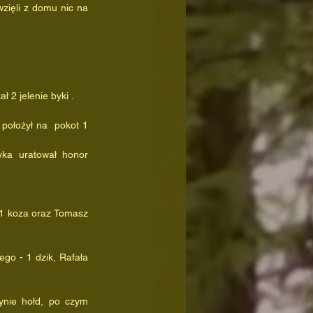
wzięli z domu nic na 
ł 2 jelenie byki . 
go - 1 dzik, Rafała 