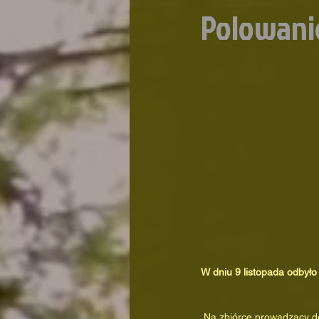
Polowani
W dniu 9 listopada odbyło
 Na zbiórce prowadzący do