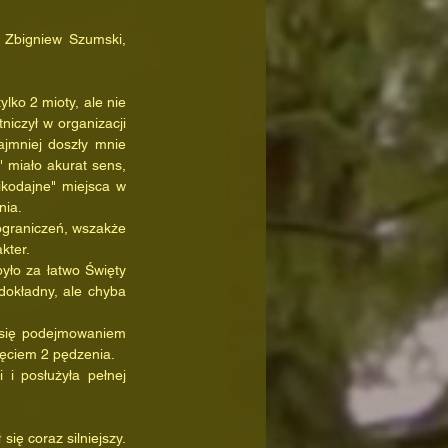
Zbigniew Szumski, 
niczył w organizacji 
jmniej doszły mnie 
 miało akurat sens, 
kodajne" miejsca w 
nia.
kter.
okładny, ale chyba 
zęciem 2 pędzenia.