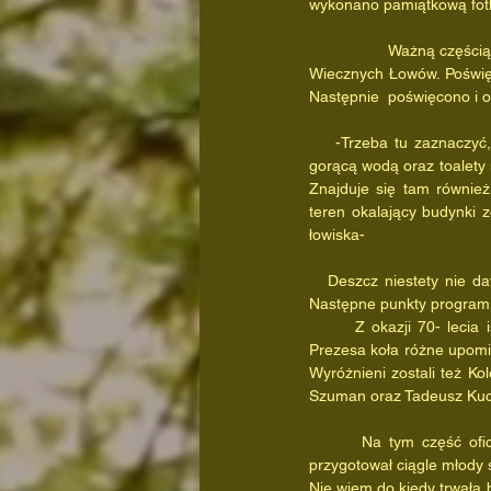
wykonano pamiątkową fot
                 Ważną częścią uroczystości był poświęcenie obelisku upamiętniającego Kolegów, którzy odeszli do Krainy 
Wiecznych Łowów. Poświęc
Następnie  poświęcono i o
    -Trzeba tu zaznaczyć, że cała stanica jest teraz kompletna i pełnowartościowa. Posiada zaplecze kuchenne z 
gorącą wodą oraz toalety 
Znajduje się tam również
teren okalający budynki 
łowiska-
   Deszcz niestety nie dawał za wygraną i ciągle spadał nam na głowy, a do tego zrobiło się już całkiem ciemno. 
Następne punkty programu
       Z okazji 70- lecia istnienia koła wygłoszono kilka całkiem przyjemnych przemówień oraz wręczono na ręce 
Prezesa koła różne upomin
Wyróżnieni zostali też Ko
Szuman oraz Tadeusz Kuc
       Na tym część oficjalna została zakończona i przystąpiono do degustacji potraw stałych i płynnych, które 
przygotował ciągle młody
Nie wiem do kiedy trwała 