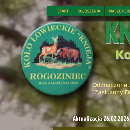
START
OGŁOSZENIA
NASZE REJ
K
Ko
Odznaczone
"Zasłużony D
Aktualizacja 26.02.2026