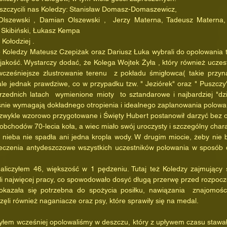
cią zaszczycili nas Koledzy: Stanisław Domasz-Domaszewicz,
Olszewski , Damian Olszewski ,  Jerzy Materna, Tadeusz Materna, 
z Skibiński, Łukasz Kempa
usz Kołodziej .
o jakość. Wystarczy dodać, że Kolega Wojtek Żyła , który również uczest
wcześniejsze zlustrowanie terenu  z pokładu śmigłowca( takie przyna
ale jednak prawdziwe, co w przypadku tzw. " Jeziórek" oraz " Puszczy"
rzednich latach  wymienione mioty  to sztandarowe i najbardziej "dzi
śnie wymagają dokładnego otropienia i idealnego zaplanowania polowa
obchodów 70-lecia koła, a wiec miało swój uroczysty i szczególny chara
eczenia antydeszczowe wszystkich uczestników polowania w sposób d
li najwięcej pracy, co spowodowało dosyć długą przerwę przed rozpoc
zęli również naganiacze oraz psy, które sprawiły się na medal.