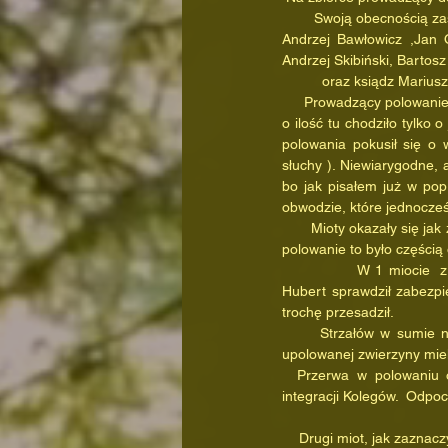
        Swoją obecnoś
Andrzej Bawłowicz ,Jan 
Andrzej Skibiński, Bartos
          oraz ksiądz Mari
     Prowadzący polowanie Koledzy Mateusz Czepiżak oraz Dariusz Łuka wybrali do opolowania tylko 2 mioty, ale nie 
o ilość tu chodziło tylko 
polowania pokusił się o 
słuchy ). Niewiarygodne, 
bo jak pisałem już w pop
obwodzie, które jednocze
       Mioty okazały się jak zwykle wzorowo przygotowane i Święty Hubert postanowił darzyć bez ograniczeń, wszakże 
polowanie to było częścią 
              W 1 miocie  z nieba nie spadła ani jedna kropla wody. W drugim miocie, żeby nie było za łatwo Święty 
Hubert sprawdził zabezpi
trochę przesadził.
      Strzałów w sumie naliczyłem 46, większość w 1 pędzeniu. Tutaj też Koledzy zajmujący się podejmowaniem 
upolowanej zwierzyny mie
  Przerwa w polowaniu okazała się potrzebna do spożycia posiłku, nawiązania  znajomości i posłużyła pełnej 
integracji Kolegów.  Odpoc
    Drugi miot, jak zaznaczyłem wcześniej opolowaliśmy w deszczu, który z upływem czasu stawał się coraz silniejszy. 