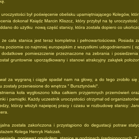
kę.
enia dokonał Ksiądz Marcin Kliszcz, który przybył na tę uroczystość 
ddano do użytku  nową część stanicy, która została dopiero co ukończ
na poziomie co najmniej europejskim z wszystkimi udogodnieniami ( opr
 dodatkowe pomieszczenie przeznaczone na zebrania i posiedzenia 
został gruntownie uporządkowany i stanowi atrakcyjny zakątek położ
 zostały przeniesione do wnętrza " Bursztynówki".
ki i pamiątki. Każdy uczestnik uroczystości otrzymał od organizatoró
ledzy, którzy włożyli najwięcej pracy i czasu w rozbudowę stanicy: Jan
era.
 stażem Kolega Henryk Halczak.
biesiada, ponieważ opuściłem  stanicę w godzinach średnionocnych. Z re