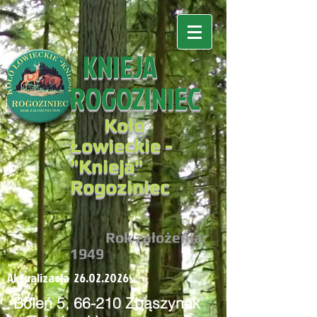
KNIEJA
ROGOZINIEC
Koło
Łowieckie -
"
Knieja"
Rogoziniec
R
ok założenia:
194
9
Aktualizacja
26.02.2026
Boleń 5, 66-210 Zbąszynek