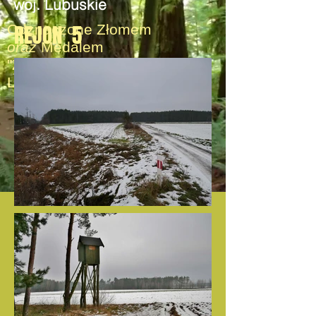
woj. Lubuskie
REJON 5
Odznaczone Złomem
oraz
Medalem
"Zasłużony Dla Łowiectwa
Lubuskiego"