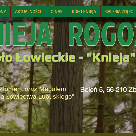
ONY
AKTUALNOŚCI
O NAS
KOŁO KNIEJA
GALERIA ZDJEĆ
NIEJA ROGO
ło Łowieckie -
"
Knieja"
 Złomem
oraz
Medalem
Boleń 5, 66-210 Z
la Łowiectwa Lubuskiego"