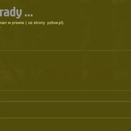
ady ...
an w prawie ( ze strony  pzłow.pl).