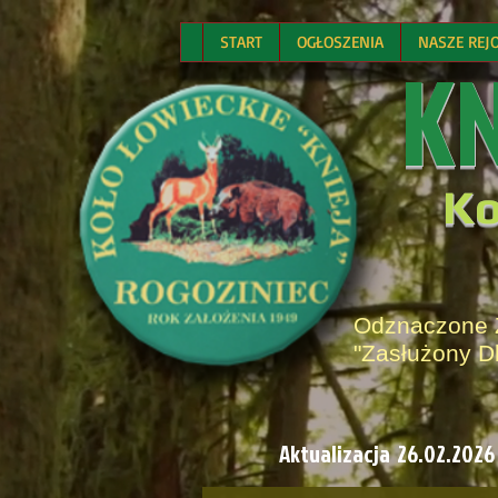
START
OGŁOSZENIA
NASZE REJ
K
Ko
Odznaczone
"Zasłużony D
Aktualizacja 26.02.2026