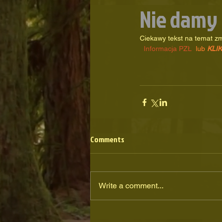
Nie damy r
Ciekawy tekst na temat zmi
Informacja PZŁ
  lub 
KLIK
Comments
Write a comment...