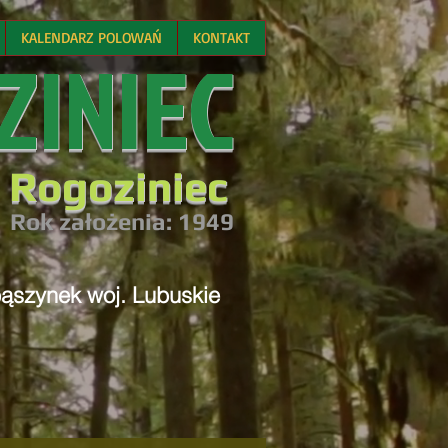
KALENDARZ POLOWAŃ
KONTAKT
ZINIEC
 Rogoziniec
R
ok założenia: 194
9
bąszynek woj. Lubuskie