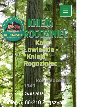
KNIEJA
ROGOZINIEC
Koło
Łowieckie -
"
Knieja"
Rogoziniec
R
ok założenia:
194
9
Aktualizacja
26.02.2026
Boleń 5, 66-210 Zbąszynek