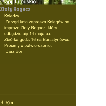
woj. Lubuskie
Złoty Rogacz
Odznaczone Złomem
oraz
Medalem
Koledzy
"Zasłużony Dla Łowiectwa
 Zarząd koła zaprasza Kolegów na 
Lubuskiego"
imprezę Złoty Rogacz, która 
odbędzie się 14 maja b.r.
Zbiórka godz. 16 na Bursztynówce. 
Prosimy o potwierdzenie.
 Darz Bór