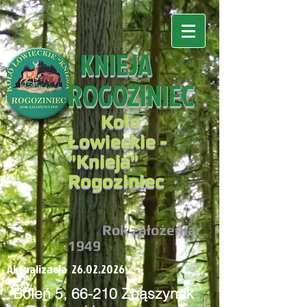
KNIEJA
ROGOZINIEC
Koło
Łowieckie -
"
Knieja"
Rogoziniec
R
ok założenia:
194
9
Aktualizacja
26.02.2026
Boleń 5, 66-210 Zbąszynek