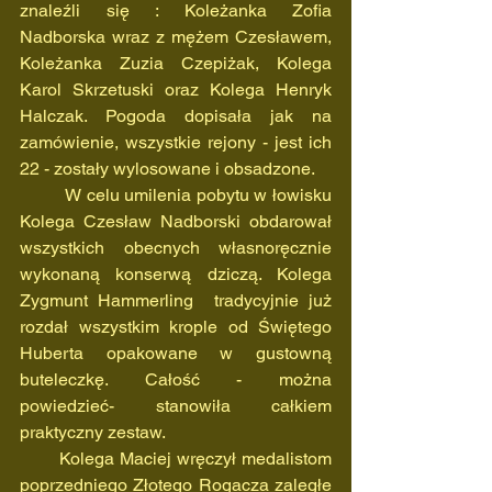
znaleźli się : Koleżanka Zofia 
Nadborska wraz z mężem Czesławem, 
Koleżanka Zuzia Czepiżak, Kolega 
Karol Skrzetuski oraz Kolega Henryk 
Halczak. Pogoda dopisała jak na 
zamówienie, wszystkie rejony - jest ich 
22 - zostały wylosowane i obsadzone. 
         W celu umilenia pobytu w łowisku 
Kolega Czesław Nadborski obdarował 
wszystkich obecnych własnoręcznie 
wykonaną konserwą dziczą. Kolega 
Zygmunt Hammerling  tradycyjnie już 
rozdał wszystkim krople od Świętego 
Huberta opakowane w gustowną 
buteleczkę. Całość - można 
powiedzieć- stanowiła całkiem 
praktyczny zestaw.
       Kolega Maciej wręczył medalistom 
poprzedniego Złotego Rogacza zaległe 