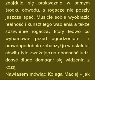
znajduje się praktycznie w samym 
środku obwodu, a rogacze nie poszły 
jeszcze spać. Musicie sobie wyobrazić 
realność i kunszt tego wabienia a także 
zdziwienie rogacza, który ledwo co 
wyhamował przed ogrodzeniem  ( 
prawdopodobnie zobaczył je w ostatniej 
chwili). Nie zważając na obecność ludzi  
dosyć długo domagał się widzenia z 
kozą.
Nawiasem mówiąc Kolega Maciej - jak 
sam  przyznał na zbiórce- zawdzięcza 
pozyskanie swojego rogacza, którego 
ledwo co zobaczył z kilometra w swojej 
lornetce, właśnie umiejętnościom 
wabiarskim Kolegi Czesława.
            W miłej atmosferze dotrwaliśmy 
do końca imprezy i czekamy już na 