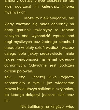
ambony dostały chyba ostrzeżenie lub 
ktoś podrzucił im kalendarz imprez 
myśliwskich.
            Może to niewiarygodne, ale 
kiedy zaczyna się okres ochronny na 
dany gatunek zwierzyny to raptem 
zaczyna ona wychodzić wprost pod 
nogi myśliwych bez żadnego strachu i 
paraduje w biały dzień wzdłuż i wszerz 
całego pola jakby rzeczywiście miała 
jakieś wiadomości na temat okresów 
ochronnych. Odwrotnie jest podczas 
okresu polowań.
Tak , czy  inaczej kilka rogaczy 
zapomniało o tym i już wieczorem 
można było ułożyć całkiem niezły pokot, 
do którego dołączył jeszcze dzik oraz 
lis.
           Nie trafiliśmy na księżyc, więc 