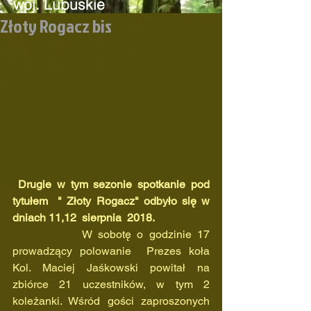
woj. Lubuskie
Złoty Rogacz bis
Odznaczone Złomem
oraz
Medalem
"Zasłużony Dla Łowiectwa
Lubuskiego"
Drugie w tym sezonie spotkanie pod 
tytułem  " Złoty Rogacz" odbyło się w 
dniach 11,12  sierpnia  2018.
            W sobotę o godzinie 17 
prowadzący polowanie  Prezes koła 
Kol. Maciej Jaśkowski powitał na 
zbiórce 21 uczestników, w tym 2 
koleżanki. Wśród gości zaproszonych 