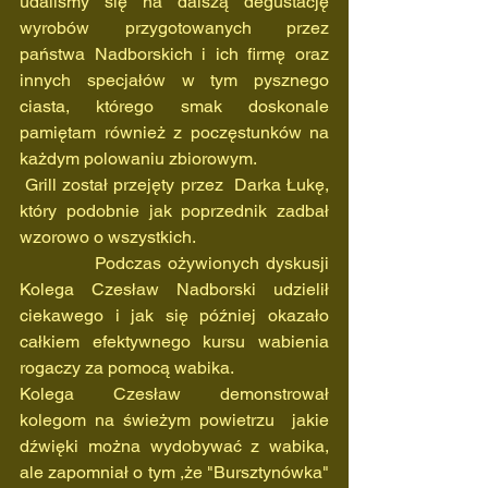
udaliśmy się na dalszą degustację 
wyrobów przygotowanych przez 
państwa Nadborskich i ich firmę oraz 
innych specjałów w tym pysznego 
ciasta, którego smak doskonale 
pamiętam również z poczęstunków na 
każdym polowaniu zbiorowym.
 Grill został przejęty przez  Darka Łukę, 
który podobnie jak poprzednik zadbał 
wzorowo o wszystkich.
            Podczas ożywionych dyskusji 
Kolega Czesław Nadborski udzielił 
ciekawego i jak się później okazało 
całkiem efektywnego kursu wabienia 
rogaczy za pomocą wabika.
Kolega Czesław demonstrował 
kolegom na świeżym powietrzu  jakie 
dźwięki można wydobywać z wabika, 
ale zapomniał o tym ,że "Bursztynówka" 