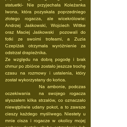
statuetki- Nie przyjechała Koleżanka 
Iwona, która pozyskała poprzedniego 
złotego rogacza, ale wicekrólowie: 
Andrzej Jaśkowski, Wojciech Wittke 
oraz Maciej Jaśkowski  pozowali do 
fotki ze swoimi trofeami, a Zuzia 
Czepiżak otrzymała wyróżnienie za 
odstrzał drapieżnika.
Ze względu na dobrą pogodę i brak 
chmur po zbiórce zostało jeszcze trochę 
czasu na rozmowy i ustalenia, który 
został wykorzystany do końca.
             Na ambonie, podczas 
oczekiwania  na swojego rogacza 
słyszałem kilka strzałów, co oznaczało 
niewątpliwie udany pokot, a to zawsze 
cieszy każdego myśliwego. Niestety u 
mnie cisza i rogacze w okolicy mojej 