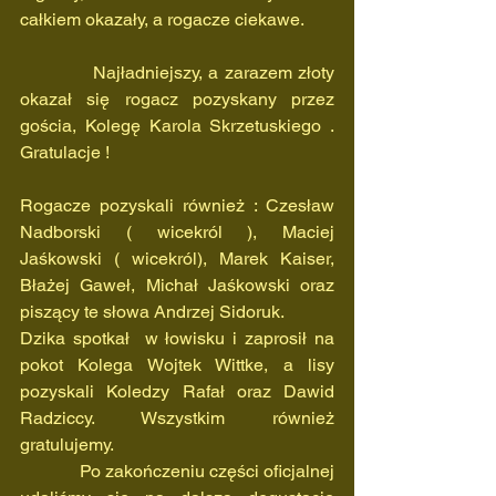
całkiem okazały, a rogacze ciekawe.
            Najładniejszy, a zarazem złoty  
okazał się rogacz pozyskany przez 
gościa, Kolegę Karola Skrzetuskiego . 
Gratulacje !
Rogacze pozyskali również : Czesław 
Nadborski ( wicekról ), Maciej 
Jaśkowski ( wicekról), Marek Kaiser, 
Błażej Gaweł, Michał Jaśkowski oraz 
piszący te słowa Andrzej Sidoruk.
Dzika spotkał  w łowisku i zaprosił na 
pokot Kolega Wojtek Wittke, a lisy 
pozyskali Koledzy Rafał oraz Dawid 
Radziccy. Wszystkim również 
gratulujemy.
             Po zakończeniu części oficjalnej 