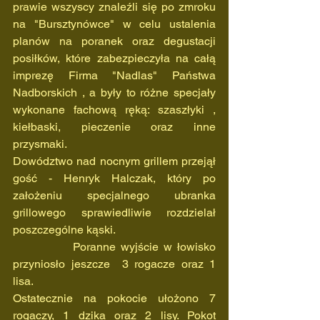
prawie wszyscy znaleźli się po zmroku 
na "Bursztynówce" w celu ustalenia 
planów na poranek oraz degustacji 
posiłków, które zabezpieczyła na całą 
imprezę Firma "Nadlas" Państwa 
Nadborskich , a były to różne specjały 
wykonane fachową ręką: szaszłyki , 
kiełbaski, pieczenie oraz inne 
przysmaki.
Dowództwo nad nocnym grillem przejął 
gość - Henryk Halczak, który po 
założeniu specjalnego ubranka 
grillowego sprawiedliwie rozdzielał  
poszczególne kąski.
            Poranne wyjście w łowisko 
przyniosło jeszcze  3 rogacze oraz 1 
lisa.
Ostatecznie na pokocie ułożono 7 
rogaczy, 1 dzika oraz 2 lisy. Pokot 