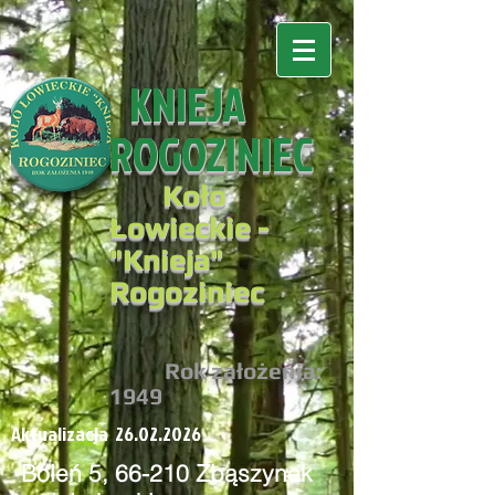
KNIEJA
ROGOZINIEC
Koło
Łowieckie -
"
Knieja"
Rogoziniec
R
ok założenia:
194
9
Aktualizacja
26.02.2026
Boleń 5, 66-210 Zbąszynek