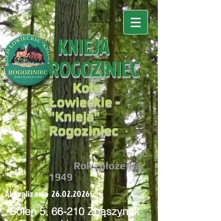
KNIEJA
ROGOZINIEC
Koło
Łowieckie -
"
Knieja"
Rogoziniec
R
ok założenia:
194
9
Aktualizacja
26.02.2026
Boleń 5, 66-210 Zbąszynek