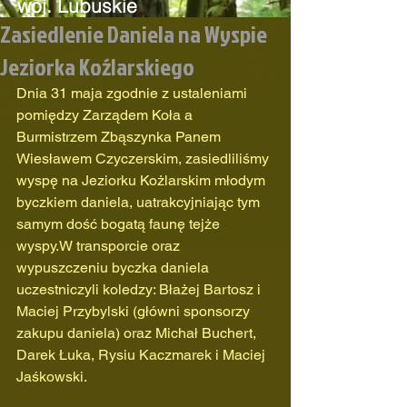
woj. Lubuskie
Zasiedlenie Daniela na Wyspie
Odznaczone Złomem
Jeziorka Koźlarskiego
oraz
Medalem
"Zasłużony Dla Łowiectwa
Dnia 31 maja zgodnie z ustaleniami 
Lubuskiego"
pomiędzy Zarządem Koła a  
Burmistrzem Zbąszynka Panem 
Wiesławem Czyczerskim, zasiedliliśmy 
wyspę na Jeziorku Kożlarskim młodym 
byczkiem daniela, uatrakcyjniając tym 
samym dość bogatą faunę tejże 
wyspy.W transporcie oraz 
wypuszczeniu byczka daniela 
uczestniczyli koledzy: Błażej Bartosz i 
Maciej Przybylski (główni sponsorzy 
zakupu daniela) oraz Michał Buchert, 
Darek Łuka, Rysiu Kaczmarek i Maciej 
Jaśkowski.